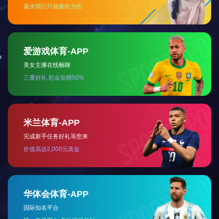
AB胶
AB胶-1
裂宁
零添加
全能抗碱王