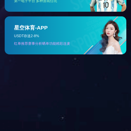
铁根线槽宝
1
2
3
4
5
>
扫一扫关注我们
联系方式
服务热线：
4
00-8888-417
公司
网址：
alexandertechniquefoothills.com
地址：福建省福州市仓山区建新镇台屿路198号华威商贸中心一
办公
期7#楼8层17商务
底部导航
网站米兰体育app官网入口
产品中心