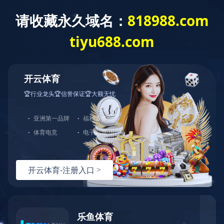
米兰体育app官网入口
您好，欢迎光临福州铁根建材有限公司官方网站！
米兰体育app官网入口-米兰（中国） ，
防裂，防脱落基材的研发、制造与销售
全国服务热线：
400-8888-417
米兰体育app官网入口
铁根系列
米兰体育app官网入口-米兰（中国）
防脱落
防开裂
基彩大师系列
米兰体育app官网入口-米兰（中国）
防脱落