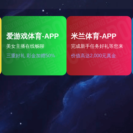
~
024中秋节快乐~
5日
下一条:
米兰体育app官网入口-米兰（中国） 2024端午节放假通