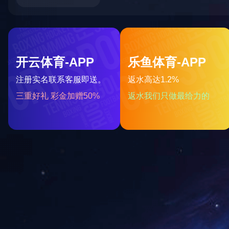
全国服务热线
400-8888-888
推荐新闻
米兰体育app官网入口-米兰（中国） 2025春节放假通知
米兰体育app官网入口-米兰（中国） 2025元旦放假通知
米兰体育app官网入口-米兰（中国） 祝您国庆节快乐~
米兰体育app官网入口-米兰（中国） 祝您2024中秋节快乐
米兰体育app官网入口-米兰（中国） 2024端午节放假通知
米兰体育app官网入口-米兰（中国） 祝您2
来源：
alexandertechniquefoothills.com
| 发布时间：2024年09月0
上一条:
米兰体育app官网入口-米兰（中国） 祝您国庆节快乐~
【米兰体育app官网入口相关的文章】
米兰体育app官网入口-米兰（中国） 2024端午节放假…