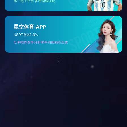
如有紧急事务，请及时与相关负责人联系。
祝大家春节快乐，阖家幸福，万事如意！
米兰体育app官网入口-米兰（中国）
2025年1月16日
上一条:
没有了
下一条:
米兰体育app官网入口-米兰（中国）
2025元旦放假通知
【米兰体育app官网入口相关的文章】
米兰体育app官网入口-米兰（中国） 2025元旦放假通知
米兰体育app官网入口-米兰（中国） 祝您国庆节快乐~
米兰体育app官网入口-米兰（中国） 祝您2024中秋节…