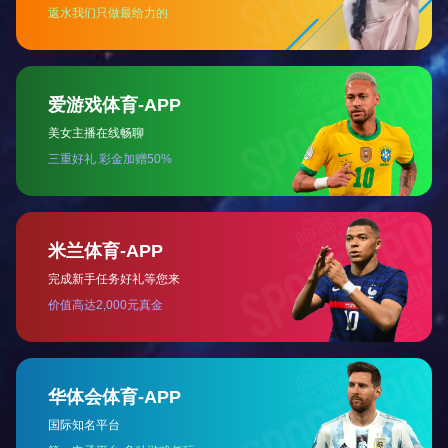
2025年1月23日-2月4日，共13天
2月5日(正月初八周三)正式开始上班
二、注意事项：
请各部门提前做好工作安排，确保放假前的工作任务顺利
完成。
放假期间，请大家注意安全，确保人身和财产安全。