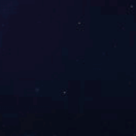
米兰体育app官网入口-米兰（中国） 2024端午节放假…
米兰体育app官网入口-米兰（中国） 2024劳动节放假…
扫一扫关注我们
联系方式
服务热线：
4
00-8888-417
公司
网址：
alexandertechniquefoothills.com
地址：福建省福州市仓山区建新镇台屿路198号华威商贸中心一
办公
期7#楼8层17商务
底部导航
网站米兰体育app官网入口
产品中心
米兰体育app官网入口