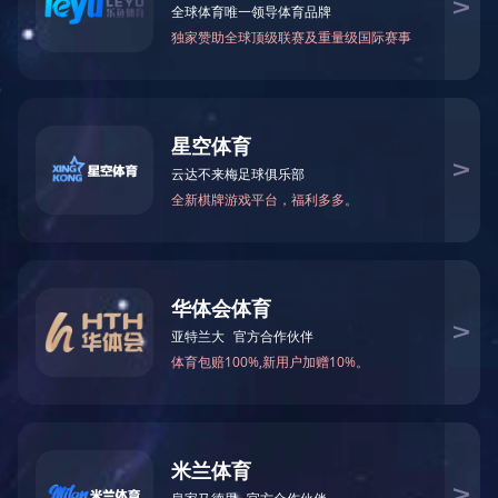
防开裂
米兰体育app官网入口
公司动态
行业动态
最新资讯
工程案例
关于我们
公司简介
米兰体育app官网入口
企业荣誉
发展历程
销售网络
荣誉资质
米兰体育app官网入口-米兰（中国）
当前位置
：
米兰体育app官网入口
>
产品中心
>
铁根系列
>
防开
裂
返回
产品导航
铁根系列
米兰体育app官网入口-米兰（中国）