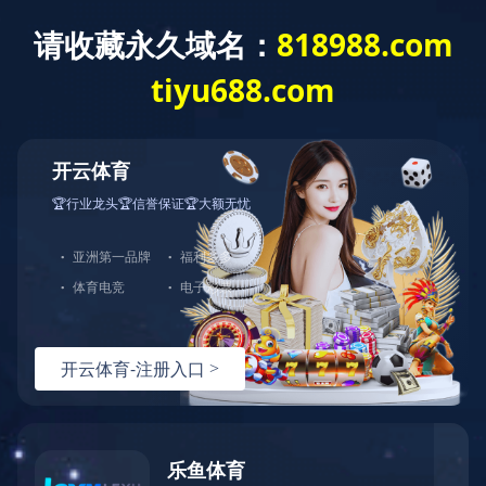
米兰体育app官网入口
您好，欢迎光临福州铁根建材有限公司官方网站！
米兰体育app官网入口-米兰（中国） ，
防裂，防脱落基材的研发、制造与销售
全国服务热线：
400-8888-417
米兰体育app官网入口
铁根系列
米兰体育app官网入口-米兰（中国）
防脱落
防开裂
基彩大师系列
米兰体育app官网入口-米兰（中国）
防脱落