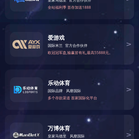
防开裂
基彩大师系列
米兰体育app官网入口-米兰（中国）
防脱落
防开裂
工程案例
全国服务热线
400-8888-888
推荐新闻
米兰体育app官网入口-米兰（中国） 2025春节放假通知
米兰体育app官网入口-米兰（中国） 2025元旦放假通知
米兰体育app官网入口-米兰（中国） 祝您国庆节快乐~
米兰体育app官网入口-米兰（中国） 祝您2024中秋节快
乐~
米兰体育app官网入口-米兰（中国） 2024端午节放假通
知