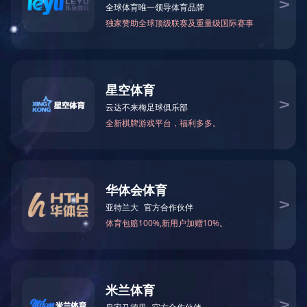
防开裂
米兰体育app官网入口
公司动态
行业动态
最新资讯
工程案例
关于我们
公司简介
米兰体育app官网入口
企业荣誉
发展历程
销售网络
荣誉资质
米兰体育app官网入口-米兰（中国）
当前位置
：
米兰体育app官网入口
> 信息动态
返回
新闻导航
公司动态
行业动态
最新资讯