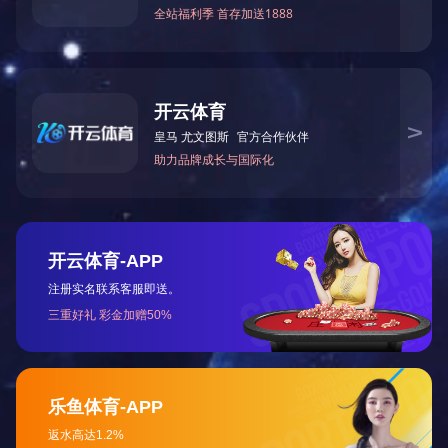
福州仓山金街
福州仓山金街
TIME: 2023-07-26
福州万达广场
福州万达广场
TIME: 2023-07-26
信息动态
米兰体育app官网入口-米兰（中国） 祝您2024
中秋节快乐~