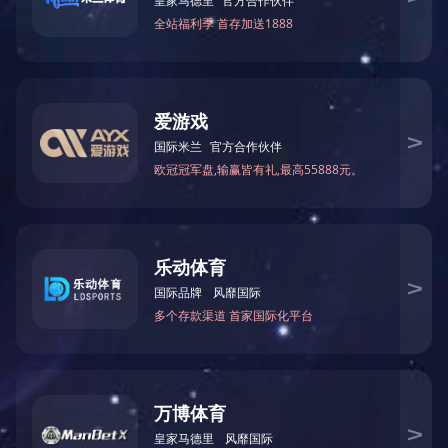
全国服务热线
400-8888-888
推荐新闻
米兰体育app官网入口-米兰（中国） 2025春节放假通知
米兰体育app官网入口-米兰（中国） 2025元旦放假通知
米兰体育app官网入口-米兰（中国） 祝您国庆节快乐~
米兰体育app官网入口-米兰（中国） 祝您2024中秋节快
乐~
米兰体育app官网入口-米兰（中国） 2024端午节放假通
知
推荐产品
/ Recommended products
<
>